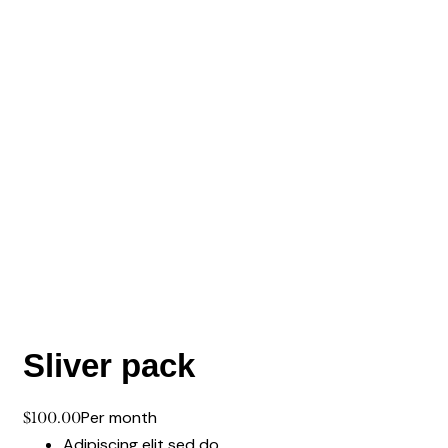
Sliver pack
Per month
$100.00
Adipiscing elit sed do.