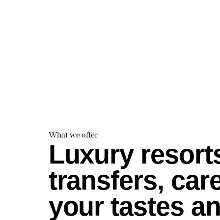
What we offer
Luxury resorts
transfers, ca
your tastes a