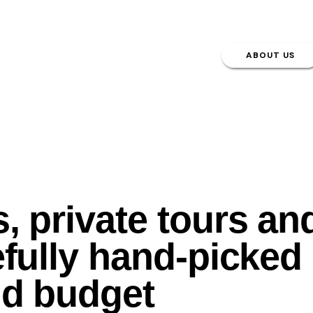
ABOUT US
, private tours an
refully hand-picke
nd
budget