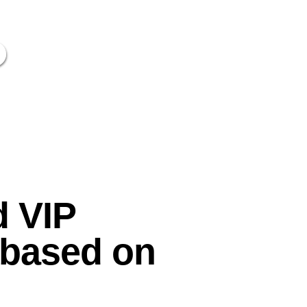
d VIP
d based on