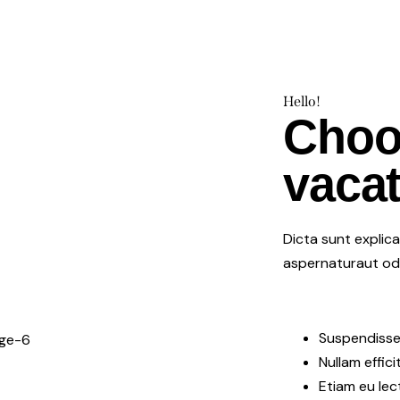
Hello!
Choo
vacat
Dicta sunt explic
aspernaturaut odit
Suspendisse
Nullam effic
Etiam eu lec