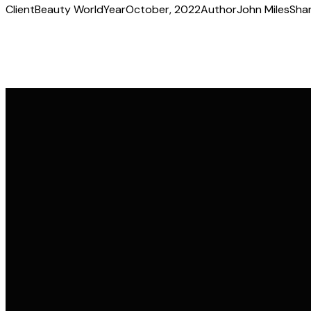
Client
Beauty World
Year
October, 2022
Author
John Miles
Sha