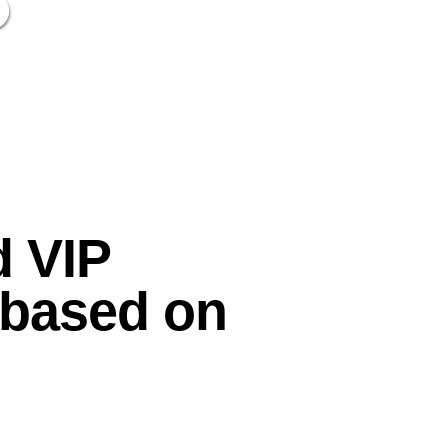
d VIP
d based on