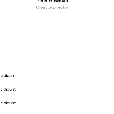
Peter Bowman
Creative Director
cididunt.
cididunt.
cididunt.