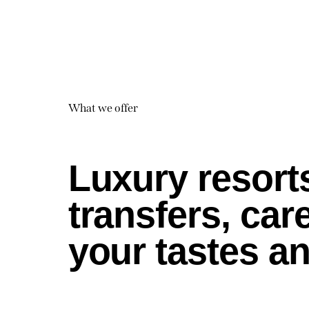
What we offer
Luxury resorts
transfers, ca
your tastes a