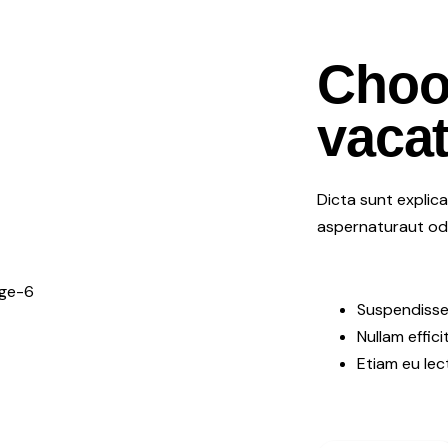
Choo
vacat
Dicta sunt explic
aspernaturaut odit
Suspendisse
Nullam effic
Etiam eu lec