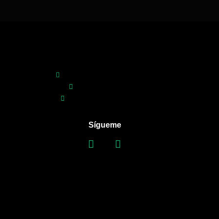
comercial@varula.com.co
+57 316 4305837
Bogotá DC - Colombia
Sígueme