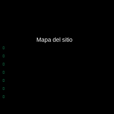
Mapa del sitio
Inicio
Nosotros
Inmuebles
Consignar inmueble
Gastos notariales
Blog
Contáctenos