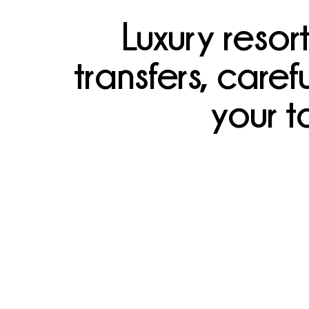
Luxury resor
transfers, care
your t