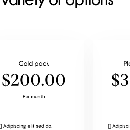
elit, sed do eiusmod tempor incididunt ut
 dolore magna aliqua. Ut enim ad minim.
Gold pack
Pl
$200.00
$3
Per month
Adipiscing elit sed do.
Adipisci