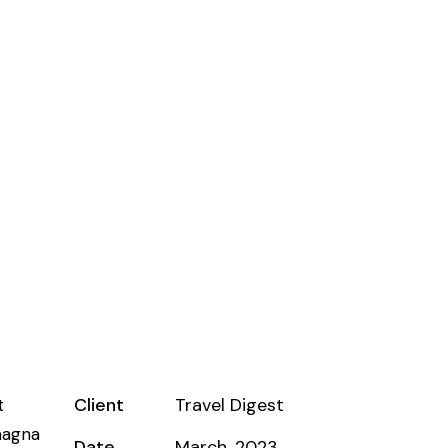
Client
Travel Digest
t
magna
Date
March, 2023