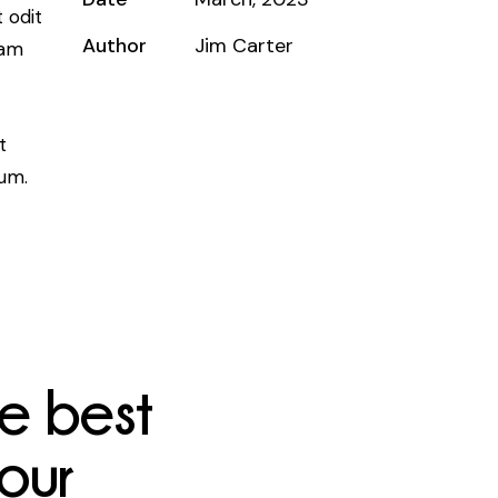
 odit
Author
Jim Carter
iam
t
bum.
e best
our