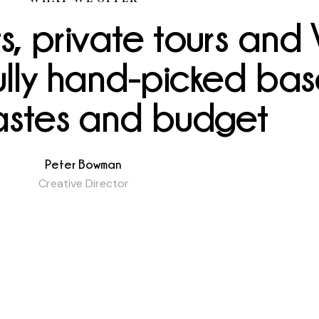
ts, private tours and 
fully hand-picked ba
astes and
budget
Peter Bowman
Creative Director