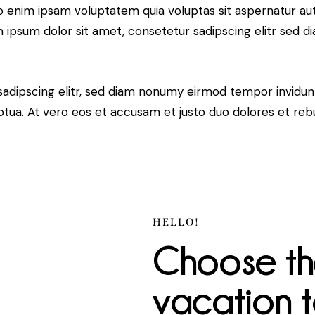
o enim ipsam voluptatem quia voluptas sit aspernatur aut
em ipsum dolor sit amet, consetetur sadipscing elitr sed d
sadipscing elitr, sed diam nonumy eirmod tempor invidun
ptua. At vero eos et accusam et justo duo dolores et re
HELLO!
Choose th
vacation t