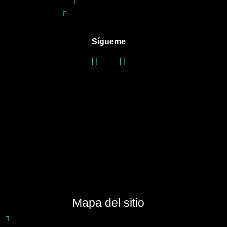
+57 316 4305837
Bogotá DC - Colombia
Sígueme
Mapa del sitio
Inicio